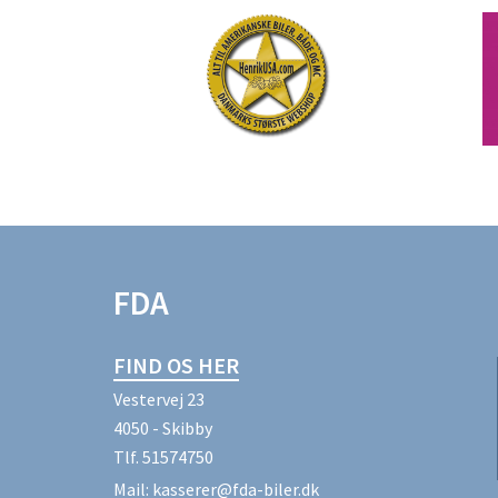
FDA
FIND OS HER
Vestervej 23
4050 - Skibby
Tlf.
51574750
Mail:
kasserer@fda-biler.dk