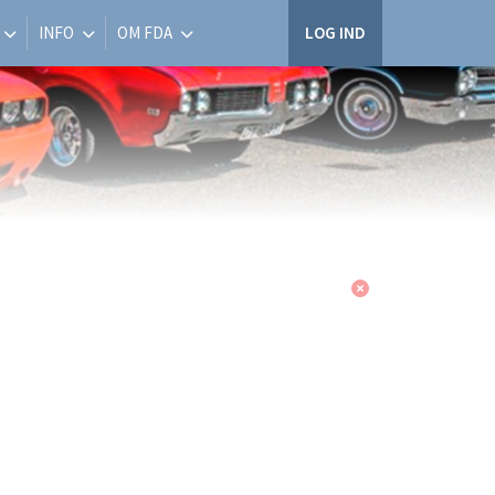
INFO
OM FDA
LOG IND