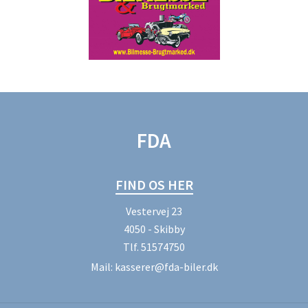
FDA
FIND OS HER
Vestervej 23
4050 - Skibby
Tlf.
51574750
Mail:
kasserer@fda-biler.dk