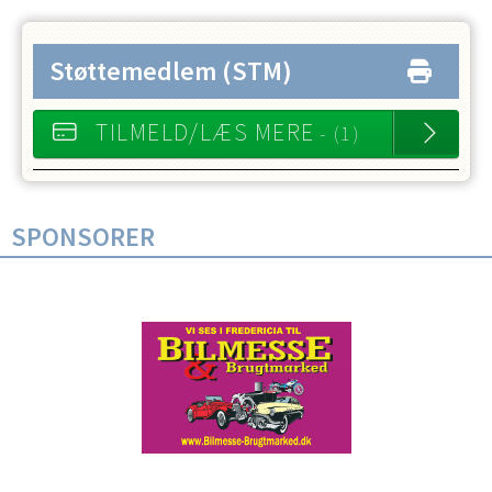
Støttemedlem
(STM)
TILMELD/LÆS MERE
- (1)
SPONSORER