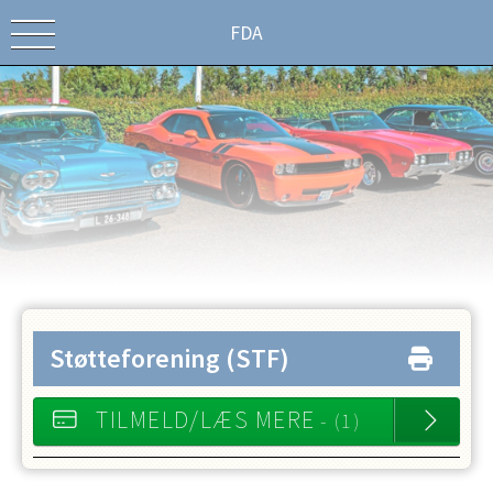
FDA
Støtteforening
(STF)
TILMELD/LÆS MERE
- (1)