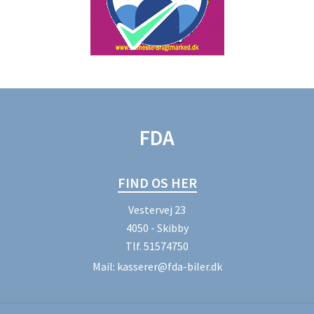
FDA
FIND OS HER
Vestervej 23
4050 - Skibby
Tlf.
51574750
Mail:
kasserer@fda-biler.dk