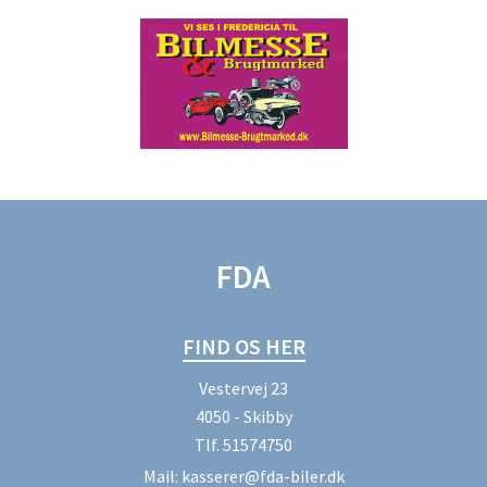
FDA
FIND OS HER
Vestervej 23
4050 - Skibby
Tlf.
51574750
Mail:
kasserer@fda-biler.dk