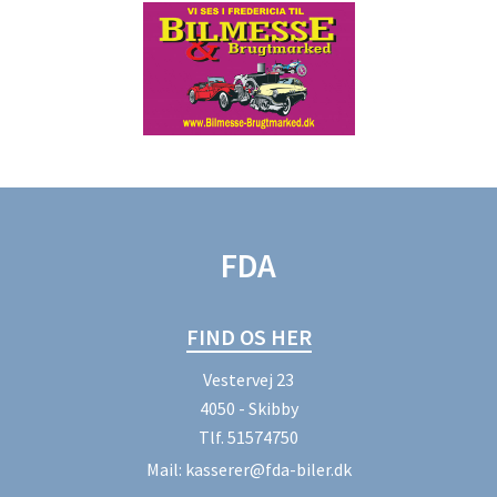
FDA
FIND OS HER
Vestervej 23
4050 - Skibby
Tlf.
51574750
Mail:
kasserer@fda-biler.dk